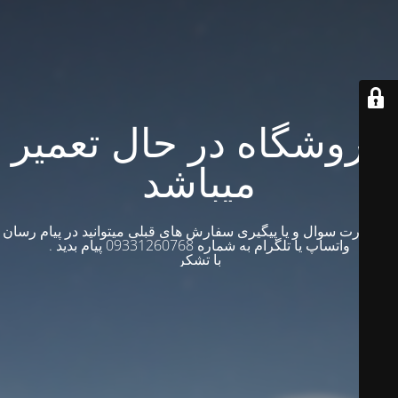
فروشگاه در حال تعمیر
میباشد
در صورت سوال و یا پیگیری سفارش های قبلی میتوانید در پیام رسان
واتساپ یا تلگرام به شماره 09331260768 پیام بدید .
با تشکر