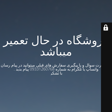
فروشگاه در حال تعمیر
میباشد
در صورت سوال و یا پیگیری سفارش های قبلی میتوانید در پیام رسان
واتساپ یا تلگرام به شماره 09331260768 پیام بدید .
با تشکر