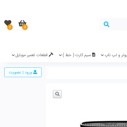
0
0
در سبد خرید نیست.
( خط )
قطعات تعمیر موبایل
ورود | عضویت