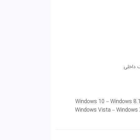
Win –
Win