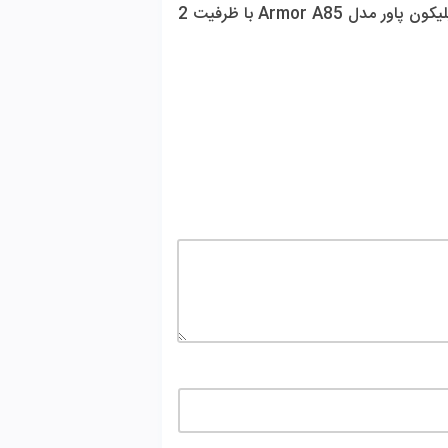
اولین کسی باشید که دیدگاهی می نویسد “هارد اکسترنال سیلیکون پاور مدل Armor A85 با ظرفیت 2