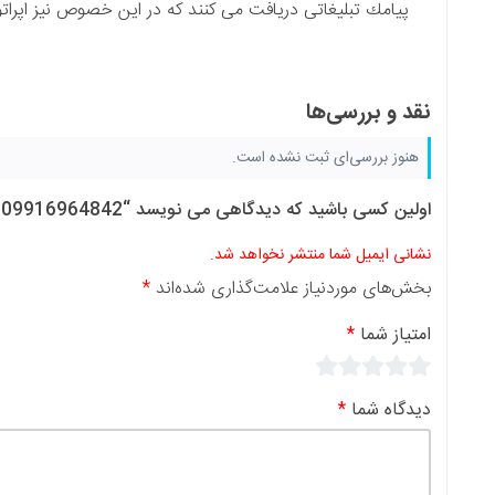
ریافت می كنند كه در این خصوص نیز اپراتور دخالتی ندارد.
نشده است.
د “09916964842 – سیم کارت اعتباری همراه اول”
ر نخواهد شد.
لامت‌گذاری شده‌اند
*