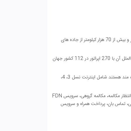
 بیش از 70 هزار کیلومتر از جاده های
ضریب نفوذ همراه اول حدود 84.2 درصد و ارتباط رومینگ بین الملل آن با 270 اپراتور در 112 کشور جهان
سرویس‌های ویژه ای که هم اکنون مشتركین همراه اول از آن بهره مند هستند شامل اینترنت نسل 3، 4،
باشگاه فیروزه‌ای، سیم کارت کودک، سیم کارت دانشجو، انتقال و انتظار مكالمه، مکالمه گروهی، سرویس FDN
ه و سرویس