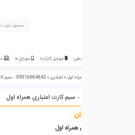
سطی
موبایل کارکرده
موبایل
لپ تاپ
لوازم جانبی موبا
درباره ما
تماس با ما
راه اول
»
اعتباری
»
09916964842 – سیم کارت اعتباری همراه اول
ان
 همراه اول