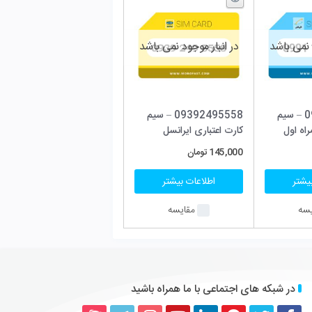
ود نمی باشد
09392495558 – سیم
یرانسل
 بیشتر
ایسه
 همراه باشید
کداین
یوتیوب
اینستاگرام
تلگرام
آپارات