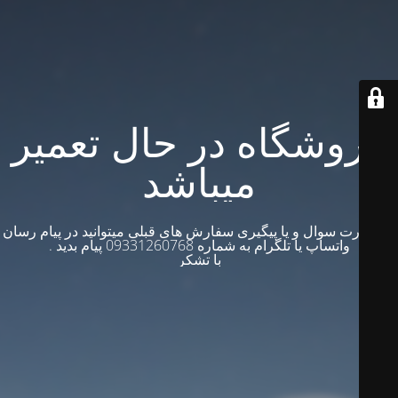
فروشگاه در حال تعمیر
میباشد
در صورت سوال و یا پیگیری سفارش های قبلی میتوانید در پیام رسان
واتساپ یا تلگرام به شماره 09331260768 پیام بدید .
با تشکر