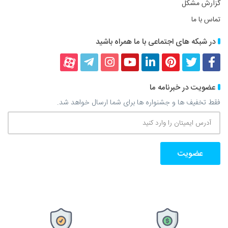
گزارش مشکل
تماس با ما
در شبکه های اجتماعی با ما همراه باشید
فیسبوک
توییتر
پینترست
لینکداین
یوتیوب
اینستاگرام
تلگرام
آپارات
عضویت در خبرنامه ما
فقط تخفیف ها و جشنواره ها برای شما ارسال خواهد شد.
آدرس
ایمیتان
را
وارد
کنید