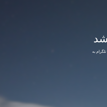
شد
لگرام به