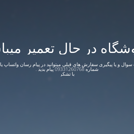
شگاه در حال تعمیر میبا
وال و یا پیگیری سفارش های قبلی میتوانید در پیام رسان واتساپ یا ت
شماره 09331260768 پیام بدید .
با تشکر