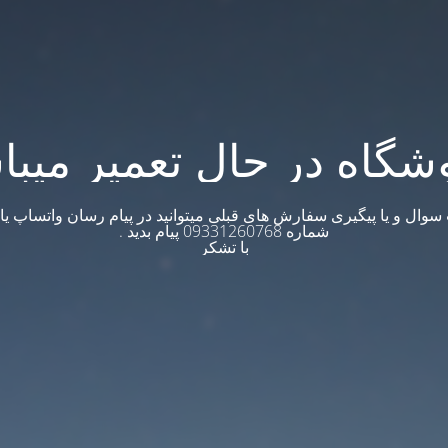
شگاه در حال تعمیر میبا
وال و یا پیگیری سفارش های قبلی میتوانید در پیام رسان واتساپ یا ت
شماره 09331260768 پیام بدید .
با تشکر