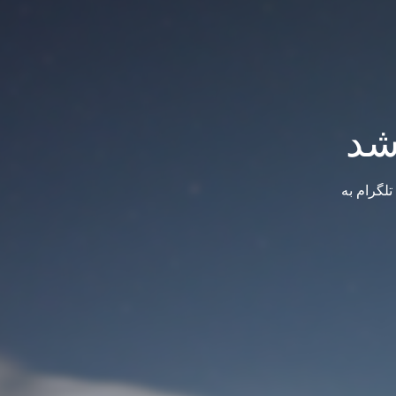
شد
لگرام به