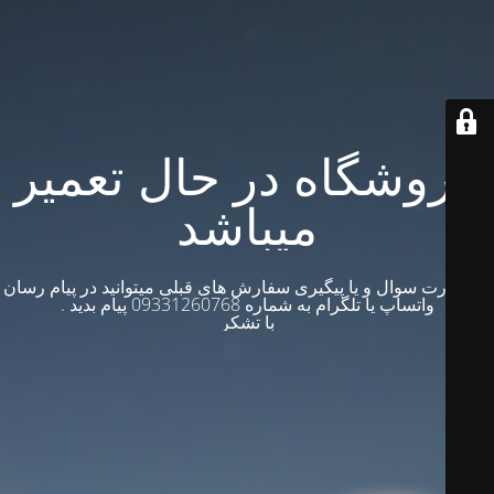
فروشگاه در حال تعمیر
میباشد
در صورت سوال و یا پیگیری سفارش های قبلی میتوانید در پیام رسان
واتساپ یا تلگرام به شماره 09331260768 پیام بدید .
با تشکر