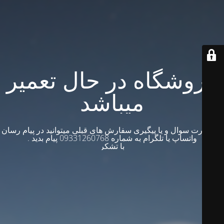
فروشگاه در حال تعمیر
میباشد
در صورت سوال و یا پیگیری سفارش های قبلی میتوانید در پیام رسان
واتساپ یا تلگرام به شماره 09331260768 پیام بدید .
با تشکر