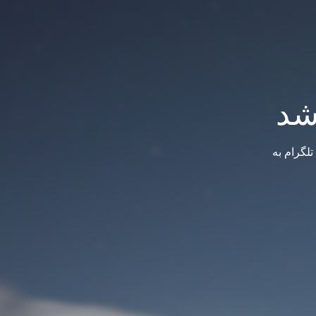
شد
لگرام به