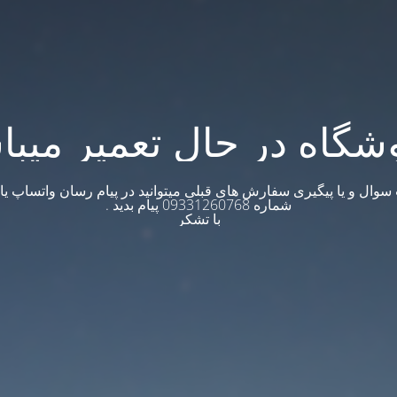
شگاه در حال تعمیر میبا
وال و یا پیگیری سفارش های قبلی میتوانید در پیام رسان واتساپ یا ت
شماره 09331260768 پیام بدید .
با تشکر