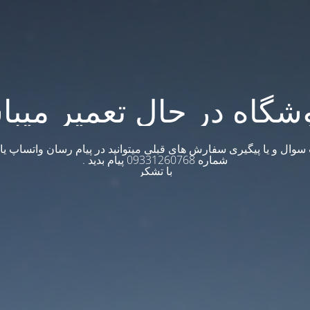
شگاه در حال تعمیر میبا
وال و یا پیگیری سفارش های قبلی میتوانید در پیام رسان واتساپ یا ت
شماره 09331260768 پیام بدید .
با تشکر