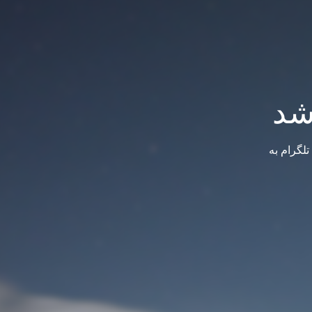
شد
لگرام به