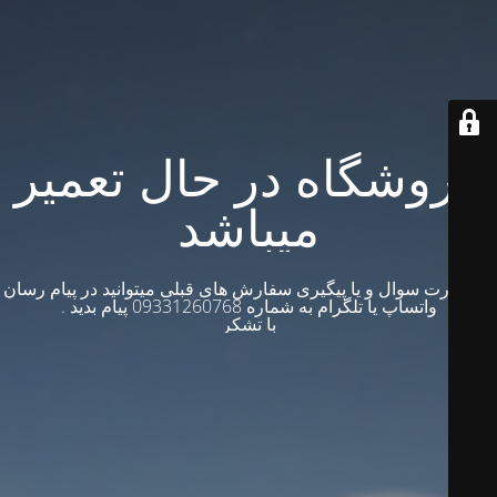
فروشگاه در حال تعمیر
میباشد
در صورت سوال و یا پیگیری سفارش های قبلی میتوانید در پیام رسان
واتساپ یا تلگرام به شماره 09331260768 پیام بدید .
با تشکر