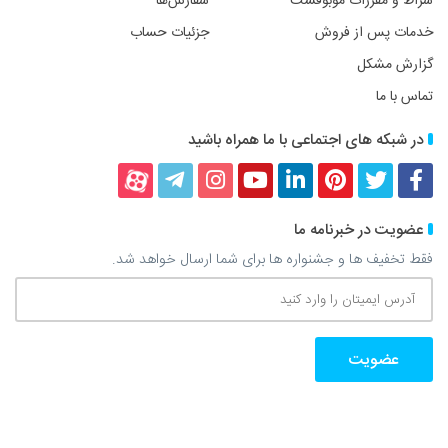
شراط و مقررات موبوفست
سفارش‌ها
خدمات پس از فروش
جزئیات حساب
گزارش مشکل
تماس با ما
در شبکه های اجتماعی با ما همراه باشید
فیسبوک
توییتر
پینترست
لینکداین
یوتیوب
اینستاگرام
تلگرام
آپارات
عضویت در خبرنامه ما
فقط تخفیف ها و جشنواره ها برای شما ارسال خواهد شد.
آدرس
ایمیتان
را
وارد
کنید