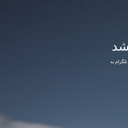
شد
لگرام به