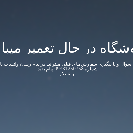
شگاه در حال تعمیر میبا
وال و یا پیگیری سفارش های قبلی میتوانید در پیام رسان واتساپ یا ت
شماره 09331260768 پیام بدید .
با تشکر