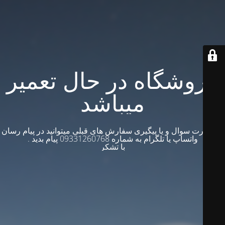
فروشگاه در حال تعمیر
میباشد
در صورت سوال و یا پیگیری سفارش های قبلی میتوانید در پیام رسان
واتساپ یا تلگرام به شماره 09331260768 پیام بدید .
با تشکر