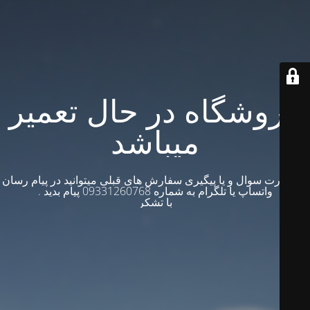
فروشگاه در حال تعمیر
میباشد
در صورت سوال و یا پیگیری سفارش های قبلی میتوانید در پیام رسان
واتساپ یا تلگرام به شماره 09331260768 پیام بدید .
با تشکر