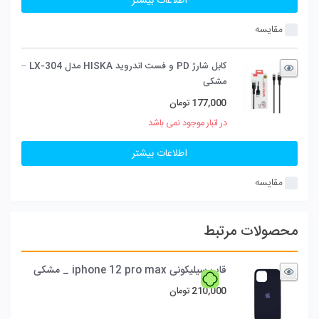
اطلاعات بیشتر
مقایسه
کابل شارژ PD و فست اندروید HISKA مدل LX-304 –
مشکی
177,000
تومان
در انبار موجود نمی باشد
اطلاعات بیشتر
مقایسه
محصولات مرتبط
قاب سیلیکونی iphone 12 pro max _ مشکی
210,000
تومان