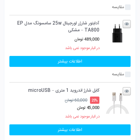
مقایسه
آدابتور شارژر اورجینال 25w سامسونگ مدل EP
TA800 – مشکی
489,000
تومان
در انبار موجود نمی باشد
اطلاعات بیشتر
مقایسه
کابل شارژ اندروید 1 متری – microUSB
قیمت
60,000
تومان
25%
اصلی
45,000
تومان
60,000 تومان
قیمت
در انبار موجود نمی باشد
بود.
فعلی
45,000 تومان
اطلاعات بیشتر
است.