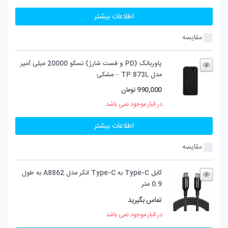
اطلاعات بیشتر
مقایسه
پاوربانک (PD و فست شارژ) تسکو 20000 میلی آمپر
مدل TP 873L – مشکی
990,000
تومان
در انبار موجود نمی باشد
اطلاعات بیشتر
مقایسه
کابل Type-C به Type-C انکر مدل A8862 به طول
0.9 متر
تماس بگیرید
در انبار موجود نمی باشد