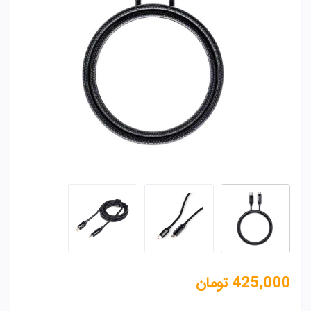
425,000
تومان