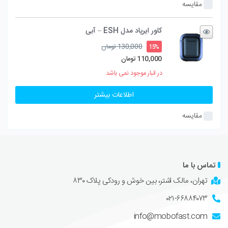
مقایسه
کاور ایرپاد مدل ESH – آبی
قیمت
130,000
تومان
15%
اصلی
110,000
تومان
130,000 تومان
قیمت
در انبار موجود نمی باشد
بود.
فعلی
110,000 تومان
اطلاعات بیشتر
است.
مقایسه
تماس با ما
تهران، مالک اشتر، بین خوش و رودکی پلاک ۸۳۰
۰۲۱-۶۶۸۸۴۰۷۳
info@mobofast.com