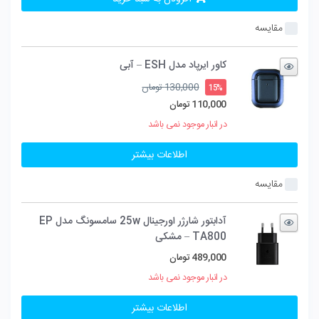
مقایسه
کاور ایرپاد مدل ESH – آبی
قیمت
130,000
تومان
15%
اصلی
110,000
تومان
130,000 تومان
قیمت
در انبار موجود نمی باشد
بود.
فعلی
110,000 تومان
اطلاعات بیشتر
است.
مقایسه
آدابتور شارژر اورجینال 25w سامسونگ مدل EP
TA800 – مشکی
489,000
تومان
در انبار موجود نمی باشد
اطلاعات بیشتر