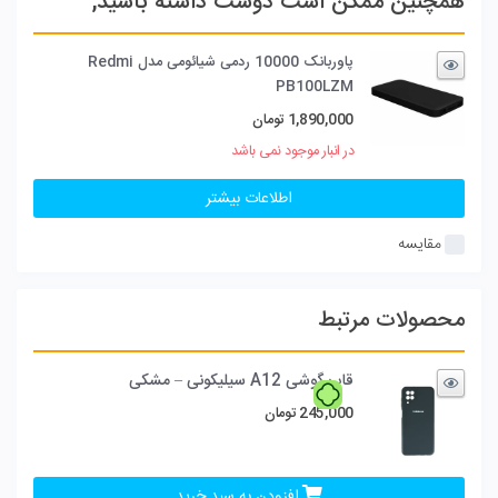
همچنین ممکن است دوست داشته باشید;
پاوربانک 10000 ردمی شیائومی مدل Redmi
PB100LZM
1,890,000
تومان
در انبار موجود نمی باشد
اطلاعات بیشتر
مقایسه
محصولات مرتبط
قاب گوشی A12 سیلیکونی – مشکی
245,000
تومان
افزودن به سبد خرید