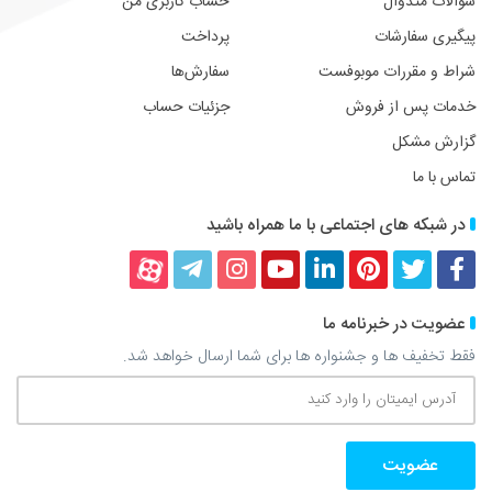
سوالات متدوال
حساب کاربری من
پیگیری سفارشات
پرداخت
شراط و مقررات موبوفست
سفارش‌ها
خدمات پس از فروش
جزئیات حساب
گزارش مشکل
تماس با ما
در شبکه های اجتماعی با ما همراه باشید
فیسبوک
توییتر
پینترست
لینکداین
یوتیوب
اینستاگرام
تلگرام
آپارات
عضویت در خبرنامه ما
فقط تخفیف ها و جشنواره ها برای شما ارسال خواهد شد.
آدرس
ایمیتان
را
وارد