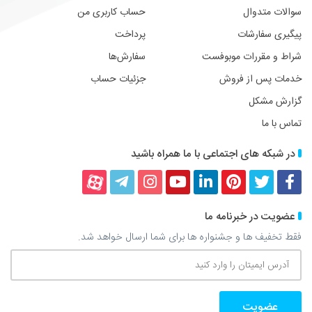
سوالات متدوال
حساب کاربری من
پیگیری سفارشات
پرداخت
شراط و مقررات موبوفست
سفارش‌ها
خدمات پس از فروش
جزئیات حساب
گزارش مشکل
تماس با ما
در شبکه های اجتماعی با ما همراه باشید
فیسبوک
توییتر
پینترست
لینکداین
یوتیوب
اینستاگرام
تلگرام
آپارات
عضویت در خبرنامه ما
فقط تخفیف ها و جشنواره ها برای شما ارسال خواهد شد.
آدرس
ایمیتان
را