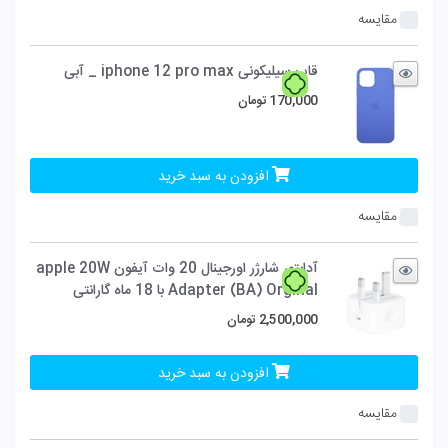
مقایسه
قاب سیلیکونی iphone 12 pro max _ آبی
170,000
تومان
افزودن به سبد خرید
مقایسه
آدابتور شارژر اورجینال 20 وات آیفون apple 20W
Adapter (BA) Orginal با 18 ماه گارانتی
2,500,000
تومان
افزودن به سبد خرید
مقایسه