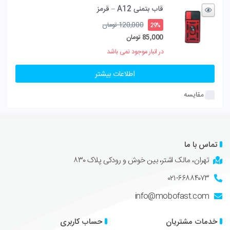
قاب بتمنی A12 – قرمز
قیمت
120,000
تومان
29%
اصلی
85,000
تومان
120,000 تومان
قیمت
در انبار موجود نمی باشد
بود.
فعلی
85,000 تومان
اطلاعات بیشتر
است.
مقایسه
تماس با ما
تهران، مالک اشتر، بین خوش و رودکی پلاک ۸۳۰
۰۲۱-۶۶۸۸۴۰۷۳
info@mobofast.com
خدمات مشتریان
حساب کاربری