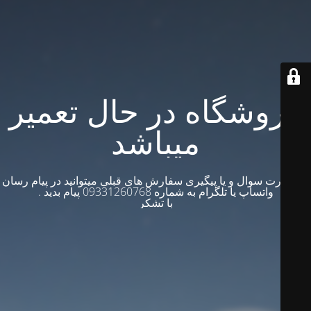
فروشگاه در حال تعمیر
میباشد
در صورت سوال و یا پیگیری سفارش های قبلی میتوانید در پیام رسان
واتساپ یا تلگرام به شماره 09331260768 پیام بدید .
با تشکر