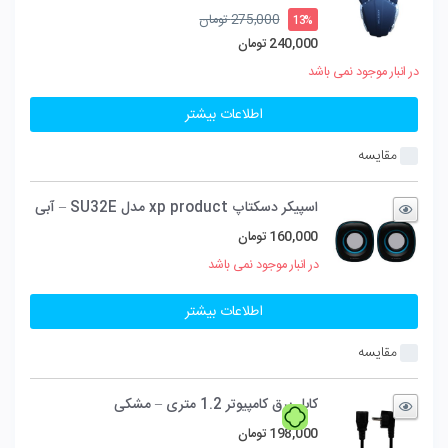
قیمت
275,000
تومان
13%
اصلی
240,000
تومان
275,000 تومان
قیمت
در انبار موجود نمی باشد
بود.
فعلی
240,000 تومان
اطلاعات بیشتر
است.
مقایسه
اسپیکر دسکتاپ xp product مدل SU32E – آبی
160,000
تومان
در انبار موجود نمی باشد
اطلاعات بیشتر
مقایسه
کابل برق کامپیوتر 1.2 متری – مشکی
198,000
تومان