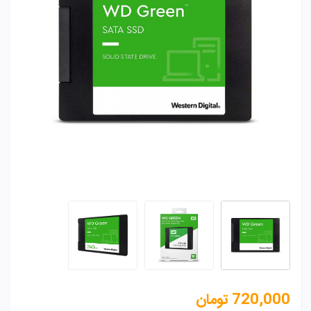
720,000
تومان