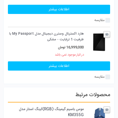
اطلاعات بیشتر
مقایسه
هارد اکسترنال وسترن دیجیتال مدل My Passport با
ظرفیت 1 ترابایت – مشکی
16,999,000
تومان
در انبار موجود نمی باشد
اطلاعات بیشتر
مقایسه
محصولات مرتبط
موس باسیم گیمینگ (RGB)کینگ استار مدل
KM355G