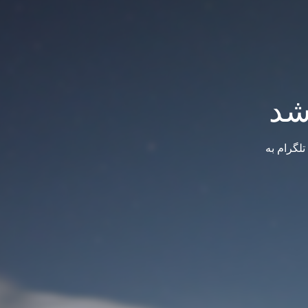
شد
لگرام به