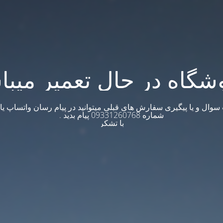
شگاه در حال تعمیر میبا
وال و یا پیگیری سفارش های قبلی میتوانید در پیام رسان واتساپ یا ت
شماره 09331260768 پیام بدید .
با تشکر