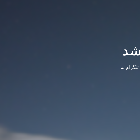
شد
لگرام به