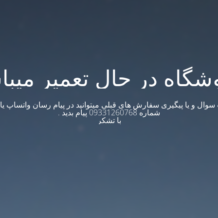
شگاه در حال تعمیر میبا
وال و یا پیگیری سفارش های قبلی میتوانید در پیام رسان واتساپ یا ت
شماره 09331260768 پیام بدید .
با تشکر