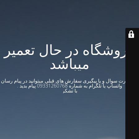
فروشگاه در حال تعمیر
میباشد
در صورت سوال و یا پیگیری سفارش های قبلی میتوانید در پیام رسان
واتساپ یا تلگرام به شماره 09331260768 پیام بدید .
با تشکر