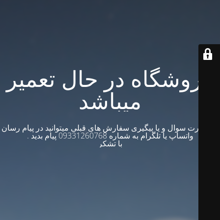
فروشگاه در حال تعمیر
میباشد
در صورت سوال و یا پیگیری سفارش های قبلی میتوانید در پیام رسان
واتساپ یا تلگرام به شماره 09331260768 پیام بدید .
با تشکر