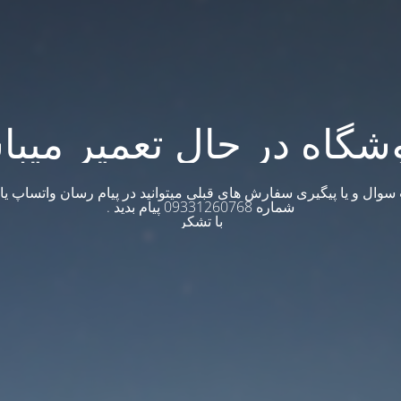
شگاه در حال تعمیر میبا
وال و یا پیگیری سفارش های قبلی میتوانید در پیام رسان واتساپ یا ت
شماره 09331260768 پیام بدید .
با تشکر