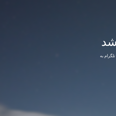
شد
لگرام به