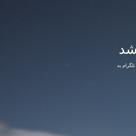
شد
لگرام به