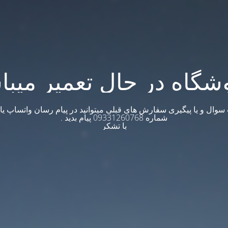
شگاه در حال تعمیر میبا
وال و یا پیگیری سفارش های قبلی میتوانید در پیام رسان واتساپ یا ت
شماره 09331260768 پیام بدید .
با تشکر