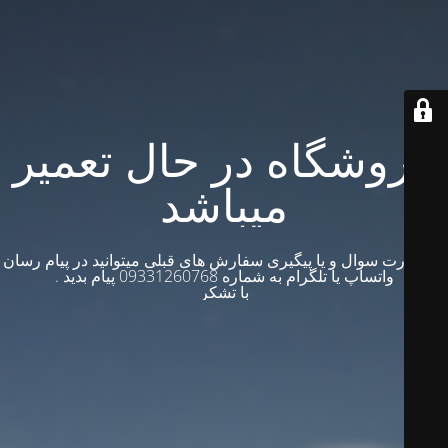
فروشگاه در حال تعمیر
میباشد
در صورت سوال و یا پیگیری سفارش های قبلی میتوانید در پیام رسان
واتساپ یا تلگرام به شماره 09331260768 پیام بدید .
با تشکر