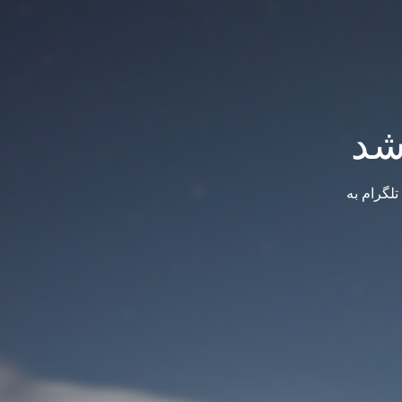
شد
لگرام به