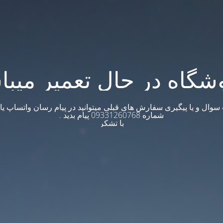
شگاه در حال تعمیر میبا
وال و یا پیگیری سفارش های قبلی میتوانید در پیام رسان واتساپ یا ت
شماره 09331260768 پیام بدید .
با تشکر