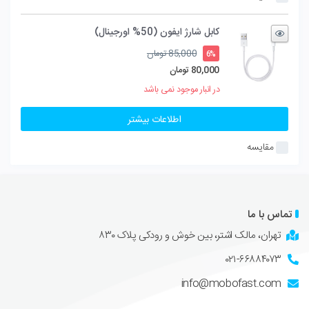
کابل شارژ ایفون (50% اورجینال)
قیمت
85,000
تومان
6%
اصلی
80,000
تومان
85,000 تومان
قیمت
در انبار موجود نمی باشد
بود.
فعلی
80,000 تومان
اطلاعات بیشتر
است.
مقایسه
تماس با ما
تهران، مالک اشتر، بین خوش و رودکی پلاک ۸۳۰
۰۲۱-۶۶۸۸۴۰۷۳
info@mobofast.com