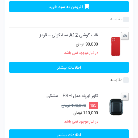
افزودن به سبد خرید
مقایسه
قاب گوشی A12 سیلیکونی – قرمز
90,000
تومان
در انبار موجود نمی باشد
اطلاعات بیشتر
مقایسه
کاور ایرپاد مدل ESH – مشکی
قیمت
130,000
تومان
15%
اصلی
110,000
تومان
130,000 تومان
قیمت
در انبار موجود نمی باشد
بود.
فعلی
110,000 تومان
اطلاعات بیشتر