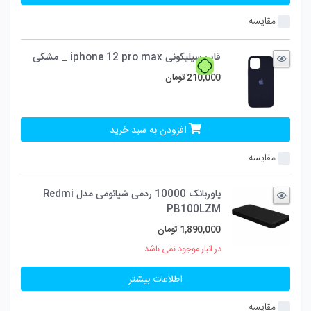
است.
مقایسه
قاب سیلیکونی iphone 12 pro max _ مشکی
210,000
تومان
افزودن به سبد خرید
مقایسه
پاوربانک 10000 ردمی شیائومی مدل Redmi
PB100LZM
1,890,000
تومان
در انبار موجود نمی باشد
اطلاعات بیشتر
مقایسه