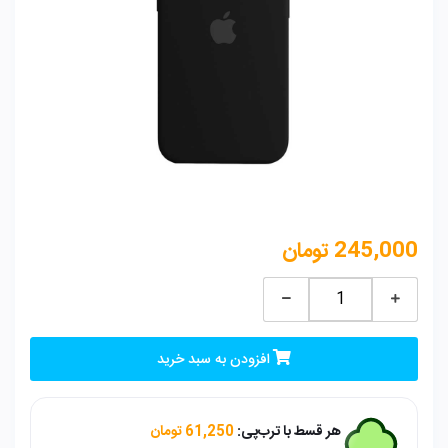
245,000
تومان
قاب
سیلیکونی
پاکنی
افزودن به سبد خرید
IPhone
13
-
هر قسط با ترب‌پی:
61,250
تومان