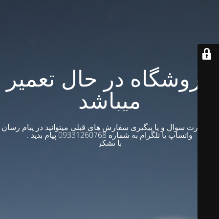
فروشگاه در حال تعمیر
میباشد
در صورت سوال و یا پیگیری سفارش های قبلی میتوانید در پیام رسان
واتساپ یا تلگرام به شماره 09331260768 پیام بدید .
با تشکر