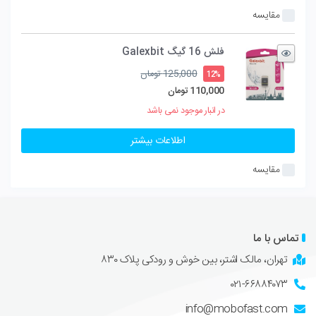
مقایسه
فلش 16 گیگ Galexbit
قیمت
125,000
تومان
12%
اصلی
110,000
تومان
125,000 تومان
قیمت
در انبار موجود نمی باشد
بود.
فعلی
110,000 تومان
اطلاعات بیشتر
است.
مقایسه
تماس با ما
تهران، مالک اشتر، بین خوش و رودکی پلاک ۸۳۰
۰۲۱-۶۶۸۸۴۰۷۳
info@mobofast.com