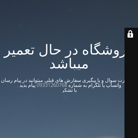
فروشگاه در حال تعمیر
میباشد
در صورت سوال و یا پیگیری سفارش های قبلی میتوانید در پیام رسان
واتساپ یا تلگرام به شماره 09331260768 پیام بدید .
با تشکر