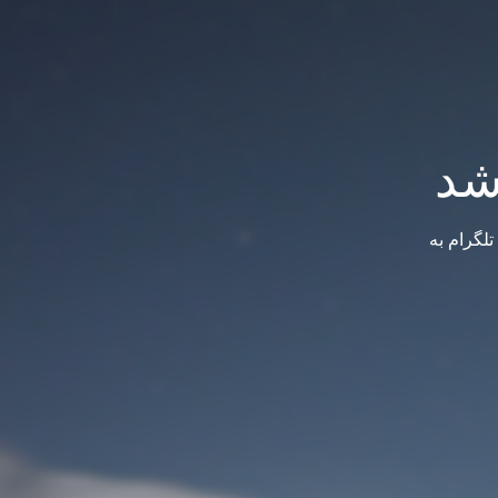
شد
لگرام به