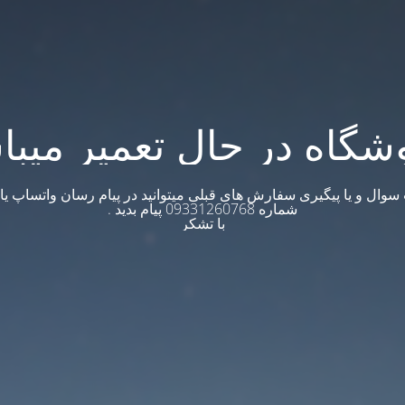
شگاه در حال تعمیر میبا
وال و یا پیگیری سفارش های قبلی میتوانید در پیام رسان واتساپ یا ت
شماره 09331260768 پیام بدید .
با تشکر