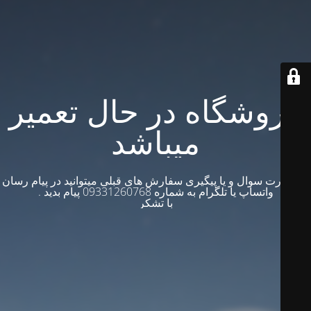
فروشگاه در حال تعمیر
میباشد
در صورت سوال و یا پیگیری سفارش های قبلی میتوانید در پیام رسان
واتساپ یا تلگرام به شماره 09331260768 پیام بدید .
با تشکر