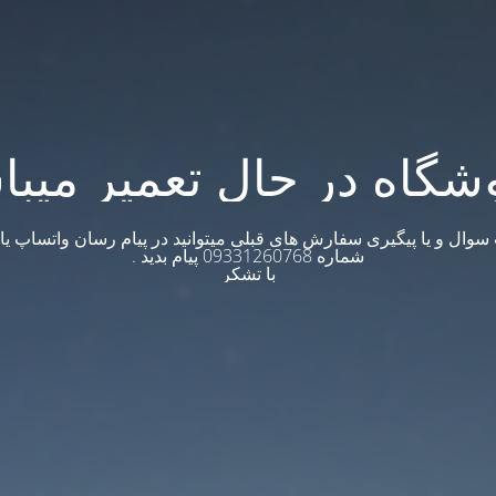
شگاه در حال تعمیر میبا
وال و یا پیگیری سفارش های قبلی میتوانید در پیام رسان واتساپ یا ت
شماره 09331260768 پیام بدید .
با تشکر