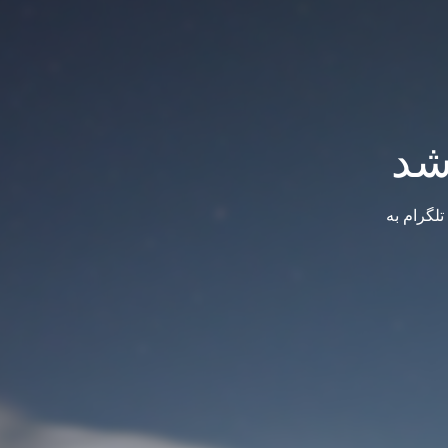
شد
لگرام به