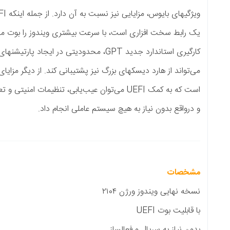
سبت به آن دارد. از جمله اینکه UEFI نسبت به بایوس که درحقیقت
ت، با سرعت بیشتری ویندوز را بوت می‌کند. علاوه بر این، UEFI با به
بنابراین به سادگی
زرگ نیز پشتیبانی کند. از دیگر مزایای رابط UEFI نسبت به BIOS این
به هیچ سیستم عاملی انجام داد.
ن ۲۱۰۴
 فعالساز