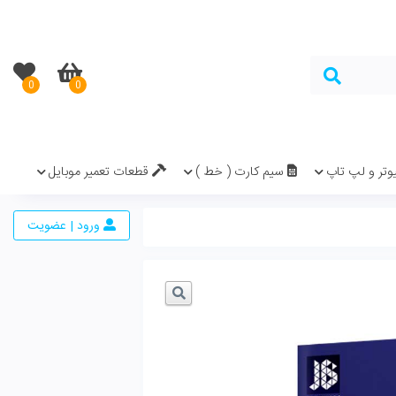
0
0
در سبد خرید نیست.
( خط )
قطعات تعمیر موبایل
ورود | عضویت