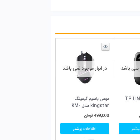
ود نمی باشد
مینگ
kingstar مدل KM-
 بیشتر