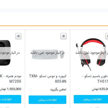
در انبار موجود نمی باشد
در انبار موجود نمی باشد
در انبار موج
کیبورد و موس تسکو TKM-
مودم همراه TP LINK –
موس باسیم گی
M7200
8054
345G – مشکی
ماس بگیرید
1,920,000
تومان
499,000
تومان
اطلاعات بیشتر
اطلاعات
اطلاعات بیشتر