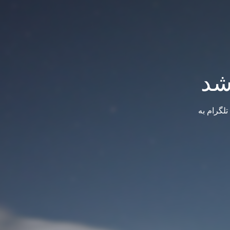
شد
لگرام به