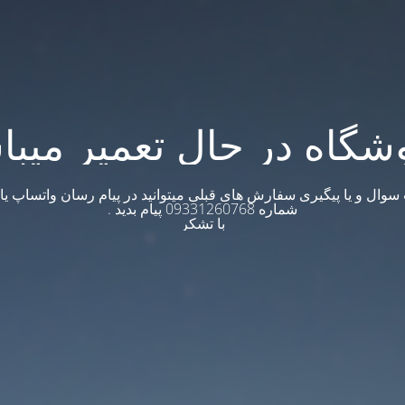
شگاه در حال تعمیر میبا
وال و یا پیگیری سفارش های قبلی میتوانید در پیام رسان واتساپ یا ت
شماره 09331260768 پیام بدید .
با تشکر