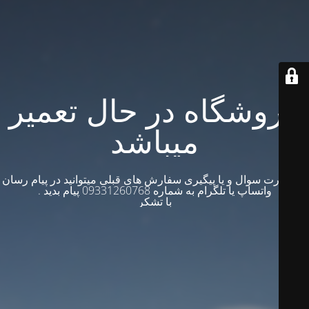
فروشگاه در حال تعمیر
میباشد
در صورت سوال و یا پیگیری سفارش های قبلی میتوانید در پیام رسان
واتساپ یا تلگرام به شماره 09331260768 پیام بدید .
با تشکر