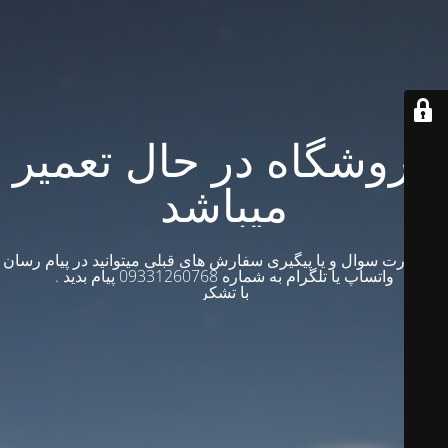
فروشگاه در حال تعمیر
میباشد
در صورت سوال و یا پیگیری سفارش های قبلی میتوانید در پیام رسان
واتساپ یا تلگرام به شماره 09331260768 پیام بدید .
با تشکر