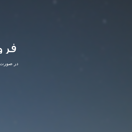
فرو
در صورت س