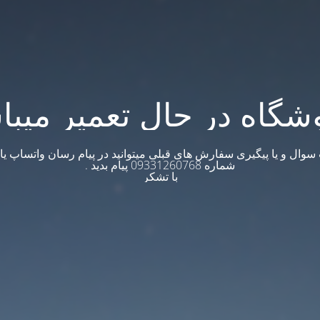
شگاه در حال تعمیر میبا
وال و یا پیگیری سفارش های قبلی میتوانید در پیام رسان واتساپ یا ت
شماره 09331260768 پیام بدید .
با تشکر