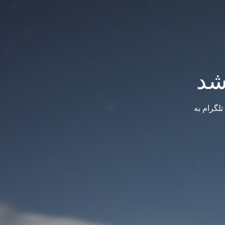
شد
لگرام به