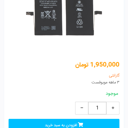
1,950,000
تومان
گارانتی
۳ ماهه موبوفست
موجود
باتری
اپل
آیفون
افزودن به سبد خرید