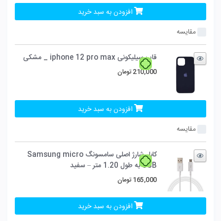
افزودن به سبد خرید
مقایسه
قاب سیلیکونی iphone 12 pro max _ مشکی
210,000
تومان
افزودن به سبد خرید
مقایسه
کابل شارژ اصلی سامسونگ Samsung micro
USB به طول 1.20 متر – سفید
165,000
تومان
افزودن به سبد خرید