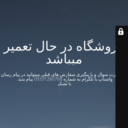
فروشگاه در حال تعمیر
میباشد
در صورت سوال و یا پیگیری سفارش های قبلی میتوانید در پیام رسان
واتساپ یا تلگرام به شماره 09331260768 پیام بدید .
با تشکر