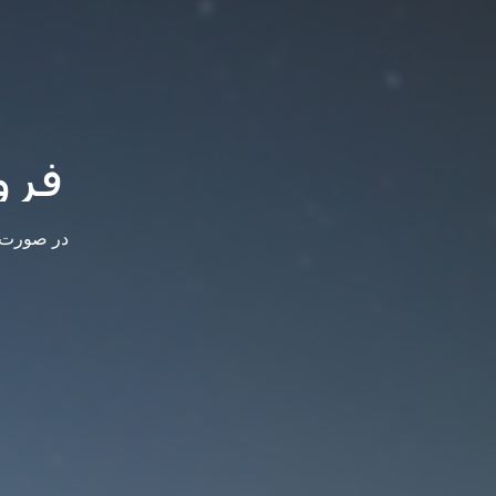
فرو
در صورت س