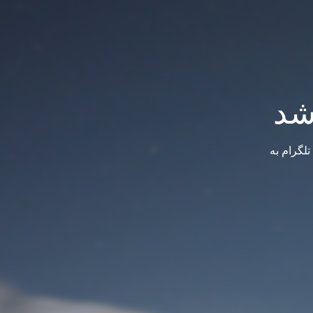
شد
لگرام به