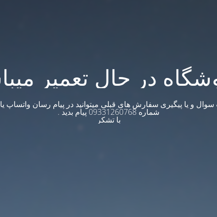
شگاه در حال تعمیر میبا
وال و یا پیگیری سفارش های قبلی میتوانید در پیام رسان واتساپ یا ت
شماره 09331260768 پیام بدید .
با تشکر