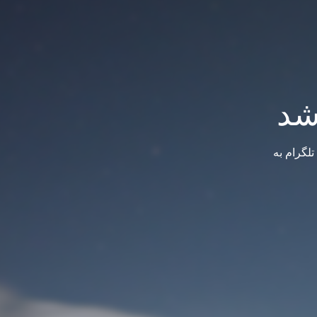
شد
لگرام به