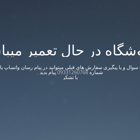
شگاه در حال تعمیر میبا
وال و یا پیگیری سفارش های قبلی میتوانید در پیام رسان واتساپ یا ت
شماره 09331260768 پیام بدید .
با تشکر