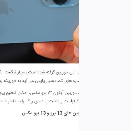
این دوربین گرفته شده است بسیار شگفت انگیز بوده است . مخصوصا بد دلیل
یو های شما بسیار پایین می آید به طوریکه یه هیچ وجه متوجه لرزش در وی
 کنتراست و غلظت یا دمای رنگ را به دلخواه تنظیم کنید،
 و 13 پرو مکس