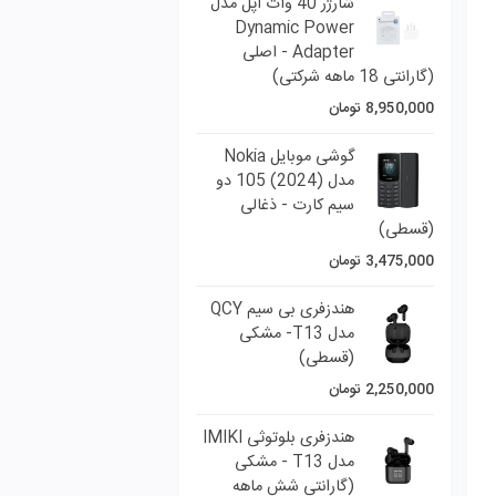
شارژر 40 وات اپل مدل
Dynami
Adapter - اصلی
گوشی موبایل Nokia
مدل (2024) 105 دو
 - ذغالی
هندزفری بی سیم QCY
مدل T13- مشکی
هندزفری بلوتوثی IMIKI
مدل T13 - مشکی
 شش ماهه