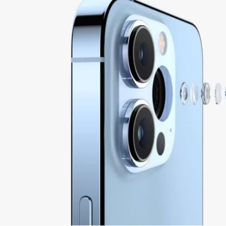
(location services)
می 10, 2022
آموزش ف
آیفون ،آیپد و اپل واچ
می 9, 2022
نصب برنامه های ایرانـ
آوریل 3, 2022
محصولات
پاوربانک
000mAh
(گارانتی آونگ)
2,999,000
تومان