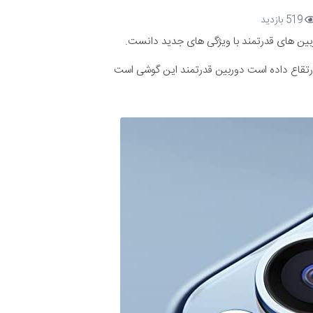
c Power
(گارانتی 18 ماهه شرکتی)
مند این گوشی است
8,950,000
تومان
سیم کارت
(قسطی)
3,475,000
تومان
(قسطی)
2,250,000
تومان
(گارانتی