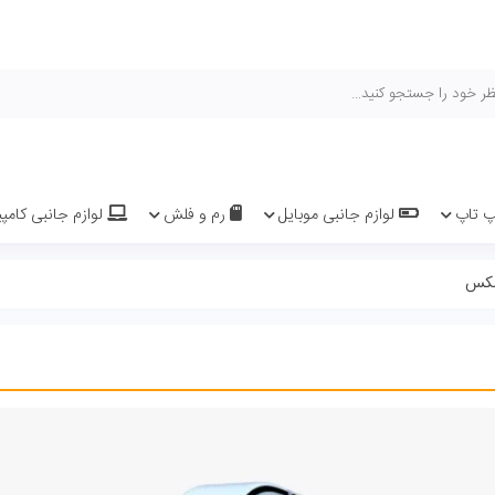
هیچ محصولی 
یل
رم و فلش
لوازم جانبی کامپیوتر و لپ تاپ
سیم کارت 
آخرین نوشته ها
بررسی سامسونگ A13
ژوئن 6, 2022
تفاوت نسخه های مختل
می 14, 2022
آموزش فعال سازی لوکی