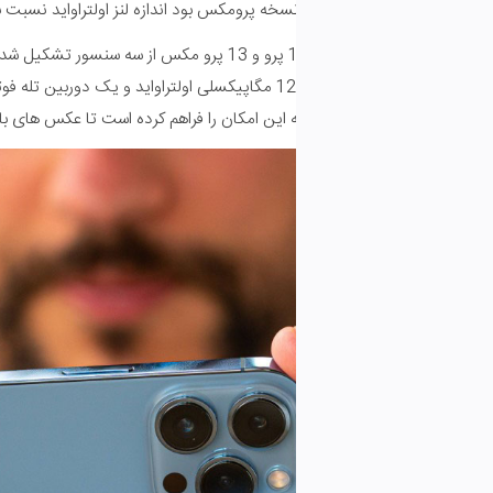
دازه لنز اولتراواید نسبت به سری 2020 تغییری نکرده و فقط دیافراگم آن سریع تر شده است.
به لرزشگیر ی