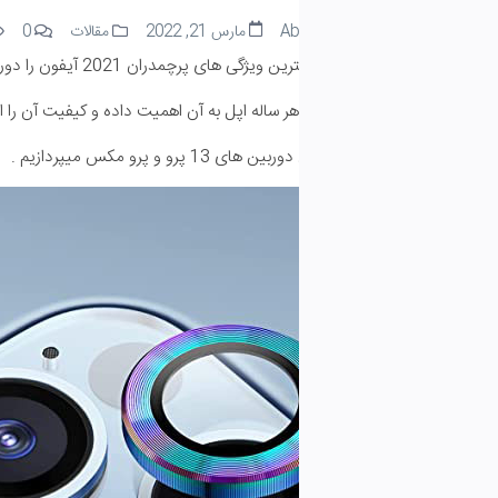
Ab
مارس 21, 2022
مقالات
0
519 بازدید
20 آیفون را دوربین های قدرتمند با ویژگی های جدید دانست.
 ساله اپل به آن اهمیت داده و کیفیت آن را ارتقاع داده است دوربین قدرت
و و پرو مکس میپردازیم .