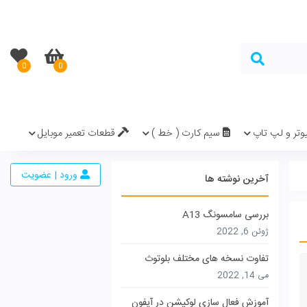
0
0
در سبد خرید نیست.
( خط )
قطعات تعمیر موبایل
ورود | عضویت
ف بلوتوث
شن در آیفون