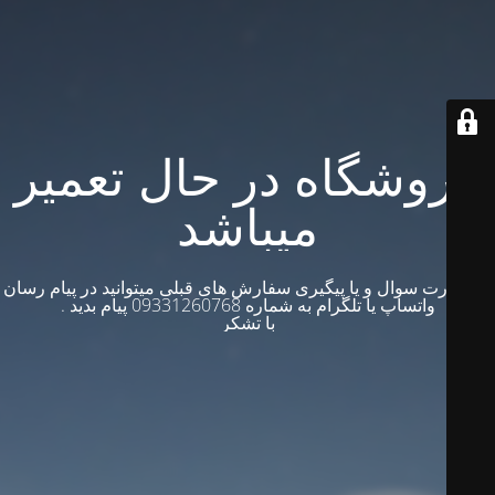
فروشگاه در حال تعمیر
میباشد
در صورت سوال و یا پیگیری سفارش های قبلی میتوانید در پیام رسان
واتساپ یا تلگرام به شماره 09331260768 پیام بدید .
با تشکر