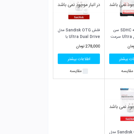
جود نمی باشد
فلش Sandisk OTG مدل
Ultra Dual Drive با
یت 32 گیگابایت –
ان
ت بیشتر
قایسه