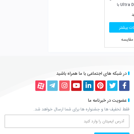
 همراه باشید
کداین
یوتیوب
اینستاگرام
تلگرام
آپارات
برای شما ارسال خواهد شد.