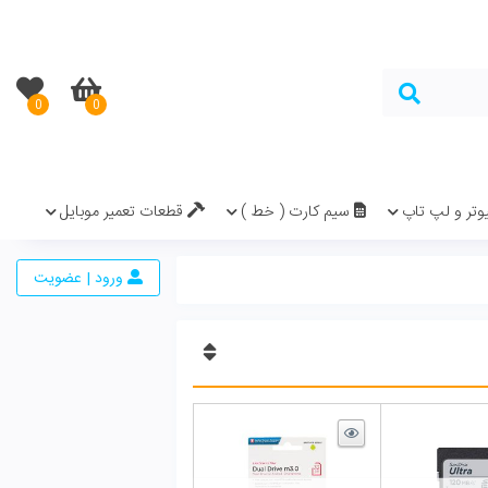
0
0
در سبد خرید نیست.
( خط )
قطعات تعمیر موبایل
ورود | عضویت