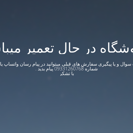
شگاه در حال تعمیر میبا
وال و یا پیگیری سفارش های قبلی میتوانید در پیام رسان واتساپ یا ت
شماره 09331260768 پیام بدید .
با تشکر