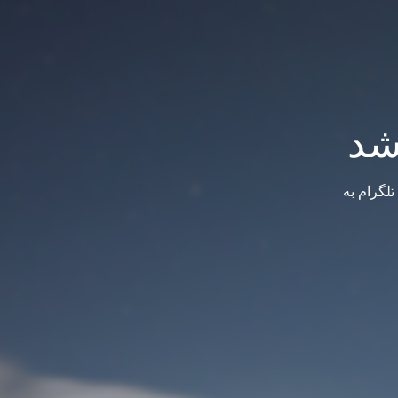
شد
لگرام به